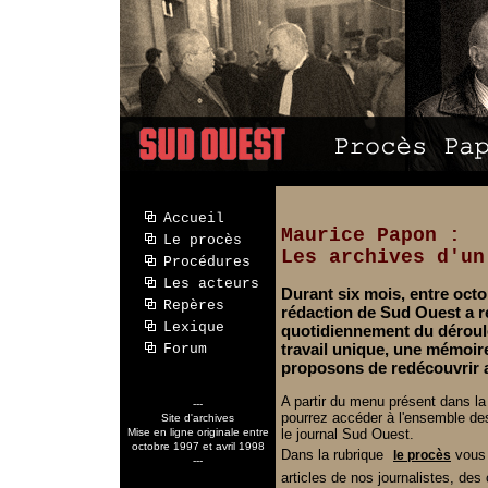
Accueil
Maurice Papon :
Le procès
Les archives d'un
Procédures
Les acteurs
Durant six mois, entre octob
Repères
rédaction de Sud Ouest a 
Lexique
quotidiennement du dérou
travail unique, une mémoir
Forum
proposons de redécouvrir au
A partir du menu présent dans la
---
pourrez accéder à l'ensemble de
Site d'archives
Mise en ligne originale entre
le journal Sud Ouest.
octobre 1997 et avril 1998
Dans la rubrique
vous r
le procès
---
articles de nos journalistes, de